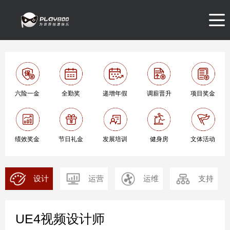
六险一金
全勤奖
递增年假
调薪晋升
项目奖金
绩效奖金
节日礼金
发展培训
健身房
文体活动
设计
运营
运维
支持
UE4视频设计师