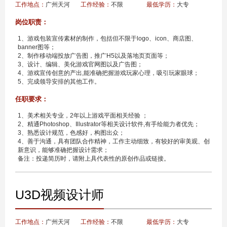
工作地点：
广州天河
工作经验：
不限
最低学历：
大专
岗位职责：
1、游戏包装宣传素材的制作，包括但不限于logo、icon、商店图、
banner图等；
2、制作移动端投放广告图，推广H5以及落地页页面等；
3、设计、编辑、美化游戏官网图以及广告图；
4、游戏宣传创意的产出,能准确把握游戏玩家心理，吸引玩家眼球；
5、完成领导安排的其他工作。
任职要求：
1、美术相关专业，2年以上游戏平面相关经验 ；
2、精通Photoshop、Illustrator等相关设计软件,有手绘能力者优先；
3、熟悉设计规范，色感好，构图出众；
4、善于沟通，具有团队合作精神，工作主动细致，有较好的审美观、创
新意识，能够准确把握设计需求；
备注：投递简历时，请附上具代表性的原创作品或链接。
U3D视频设计师
工作地点：
广州天河
工作经验：
不限
最低学历：
大专